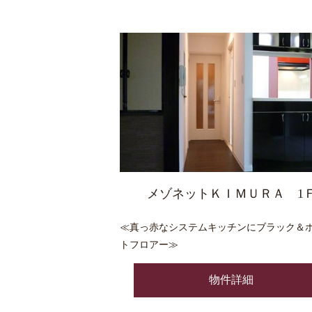
メゾネットＫＩＭＵＲＡ 1
≪真っ赤なシステムキッチンにブラック＆
トフロアー≫
物件詳細