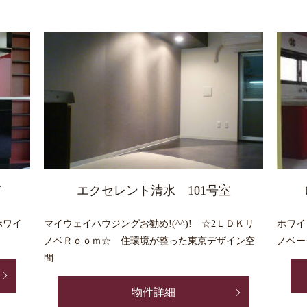
Ｆ
エクセレント清水 101号室
ホワイ
マイウェイハウジングお勧め!(^^)! ☆2ＬＤＫリ
ホワイ
ノベＲｏｏｍ☆ 住環境が整った東京デザイン空
ノベー
間
物件詳細