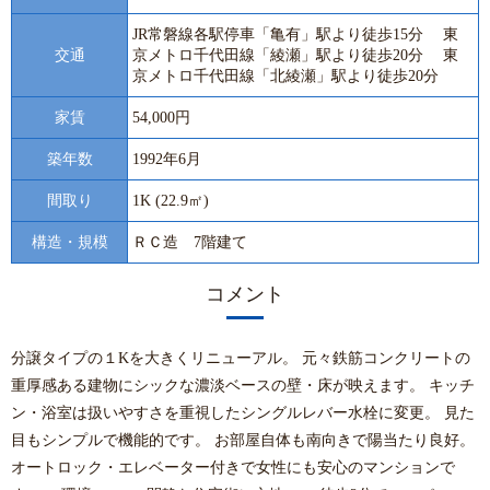
JR常磐線各駅停車「亀有」駅より徒歩15分 東
交通
京メトロ千代田線「綾瀬」駅より徒歩20分 東
京メトロ千代田線「北綾瀬」駅より徒歩20分
家賃
54,000円
築年数
1992年6月
間取り
1K (22.9㎡)
構造・規模
ＲＣ造 7階建て
コメント
分譲タイプの１Kを大きくリニューアル。 元々鉄筋コンクリートの
重厚感ある建物にシックな濃淡ベースの壁・床が映えます。 キッチ
ン・浴室は扱いやすさを重視したシングルレバー水栓に変更。 見た
目もシンプルで機能的です。 お部屋自体も南向きで陽当たり良好。
オートロック・エレベーター付きで女性にも安心のマンションで