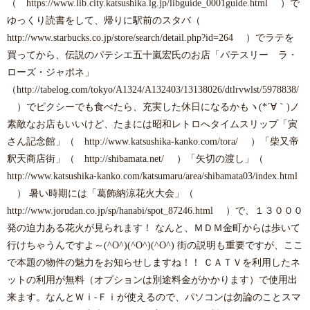
（ https://www.lib.city.katsushika.lg.jp/libguide_0001guide.html ）で
ゆっくり読書をして、帰りに駅前のスタバ（
http://www.starbucks.co.jp/store/search/detail.php?id=264 ）でラテを
買ってから、伝説のパテシエ五十嵐宏氏のお店「パテスリー ラ・
ローズ・ジャポネ」
（http://tabelog.com/tokyo/A1324/A132403/13138026/dtlrvwlst/5978838/
）でピクシーでも食べたら、充実した休日になるかもヽ(*´∀｀)ノ
素敵なお店もいいけど、たまには昭和レトロへタイムスリップ「寅
さん記念館」（ http://www.katsushika-kanko.com/tora/ ）「柴又帝
釈天商店街」（ http://shibamata.net/ ）「矢切の渡し」（
http://www.katsushika-kanko.com/katsumaru/area/shibamata03/index.html
） 暑い時期には「葛飾納涼花火大会」（
http://www.jorudan.co.jp/sp/hanabi/spot_87246.html ）で、１３０００
発の迫力ある花火が見られます！ なんと、ＭＤＭ金町からは歩いて
行けちゃうんですよ～(^O^)(^O^)(^O^) 街の説明も重要ですが、ここ
で本題の物件の魅力をお知らせしますね！！ ＣＡＴＶを利用したネ
ットの利用が無料（オプションは別途料金がかかります）で使用出
来ます。なんとＷｉ-Ｆｉが使えるので、パソコンは勿論のことスマ