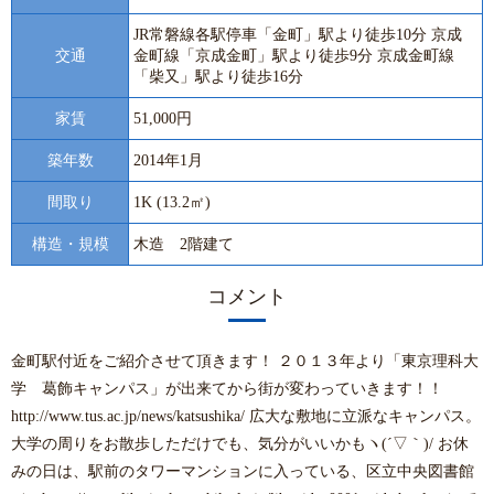
JR常磐線各駅停車「金町」駅より徒歩10分 京成
交通
金町線「京成金町」駅より徒歩9分 京成金町線
「柴又」駅より徒歩16分
家賃
51,000円
築年数
2014年1月
間取り
1K (13.2㎡)
構造・規模
木造 2階建て
コメント
金町駅付近をご紹介させて頂きます！ ２０１３年より「東京理科大
学 葛飾キャンパス」が出来てから街が変わっていきます！！
http://www.tus.ac.jp/news/katsushika/ 広大な敷地に立派なキャンパス。
大学の周りをお散歩しただけでも、気分がいいかもヽ(´▽｀)/ お休
みの日は、駅前のタワーマンションに入っている、区立中央図書館