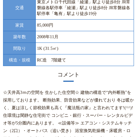
東京メトロ千代田線「綾瀬」駅より徒歩8分 JR常
交通
磐線各駅停車「綾瀬」駅より徒歩8分 JR常磐線各
駅停車「亀有」駅より徒歩19分
家賃
85,000円
築年数
2008年11月
間取り
1K (31.5㎡)
構造・規模
RC造 7階建て
コメント
☆天井高3ｍの空間を 生かした住空間☆ 建物の構造で“内外断熱”を
採用しております。 断熱効果、防音効果などが優れており 冬は暖か
く、夏は涼しく節税効果も高く『魔法瓶の家』と言われてます!(^^)!
住環境は閑静な住宅街で コンビニ・銀行・スーパー・レンタルビデ
オ等が5分圏内にあります。 ≪設備等≫ エアコン・システムキッチ
ン（2口）・オートバス（追い焚き） 浴室換気乾燥機・床暖房・ロ