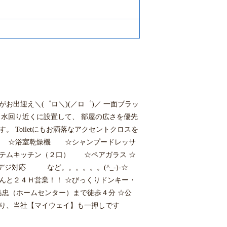
出迎え＼(゜ロ＼)(／ロ゜)／ 一面ブラッ
 水回り近くに設置して、 部屋の広さを優先
 Toiletにもお洒落なアクセントクロスを
能） ☆浴室乾燥機 ☆シャンプードレッサ
テムキッチン（２口） ☆ペアガラス ☆
対応 など。。。。。。(^_-)-☆
）なんと２４Ｈ営業！！ ☆びっくりドンキー・
島忠（ホームセンター）まで徒歩４分 ☆公
、当社【マイウェイ】も一押しです