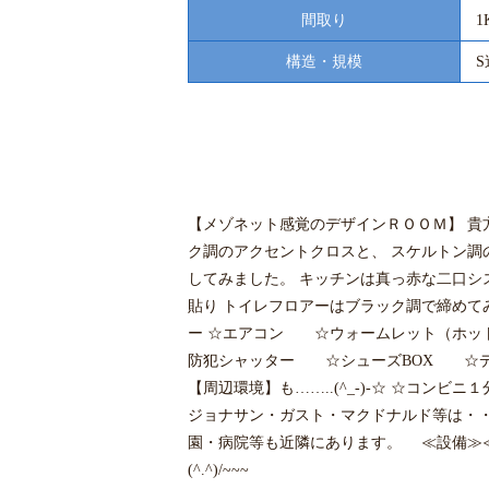
間取り
1
構造・規模
S
【メゾネット感覚のデザインＲＯＯＭ】 貴方
ク調のアクセントクロスと、 スケルトン調
してみました。 キッチンは真っ赤な二口シス
貼り トイレフロアーはブラック調で締めて
ー ☆エアコン ☆ウォームレット（ホッ
防犯シャッター ☆シューズBOX ☆デ
【周辺環境】も……..(^_-)-☆ ☆コ
ジョナサン・ガスト・マクドナルド等は・・・
園・病院等も近隣にあります。 ≪設備
(^.^)/~~~ 是非