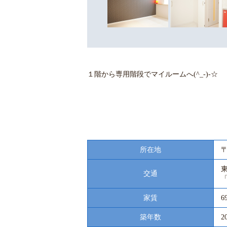
１階から専用階段でマイルームへ(^_-)-☆
所在地
〒
交通
家賃
6
築年数
2