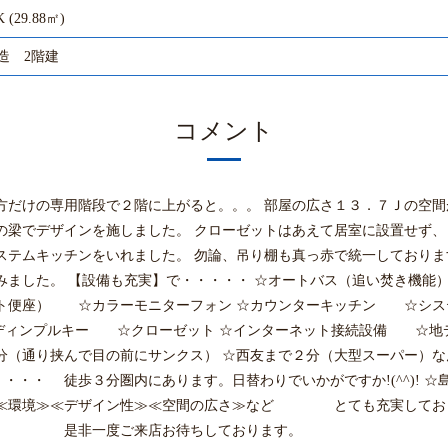
K (29.88㎡)
造 2階建
コメント
だけの専用階段で２階に上がると。。。 部屋の広さ１３．７Ｊの空間がお
の梁でデザインを施しました。 クローゼットはあえて居室に設置せず、
テムキッチンをいれました。 勿論、吊り棚も真っ赤で統一しております。
みました。 【設備も充実】で・・・・・ ☆オートバス（追い焚き機
ト便座） ☆カラーモニターフォン ☆カウンターキッチン ☆シス
ィンプルキー ☆クローゼット ☆インターネット接続設備 ☆地デジ
ンビニ１分（通り挟んで目の前にサンクス） ☆西友まで２分（大型スーパー
・・ 徒歩３分圏内にあります。日替わりでいかがですか!(^^)! ☆
≫≪環境≫≪デザイン性≫≪空間の広さ≫など とても充実しており
一度ご来店お待ちしております。