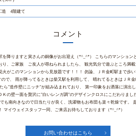
C造 4階建て
コメント
駅を降りますと寅さんの銅像がお出迎え（*^_^*） こちらのマンショ
おり、ご家族 ご友人が尋ねられましたら、 観光気分で遊ぶところ満載
花火がこのマンションから見放題です！！！ 勿論、ＪＲ金町駅まで歩い
ので、 雨が降ってるときは柴又駅を利用して、 晴れてるときはＪＲ
けたら”造作壁にニッチ”が組み込まれており、 第一印象をお洒落に演出
ＤＫの壁一面を贅沢に”白いレンガ調”のデザインクロスにこだわりまし
 １階でも南向きなので日当たりが良く、洗濯物もお布団も楽々乾燥です。
 マイウェイスタッフ一同、ご来店お待ちしております（*^_^*）
お問い合わせはこちら