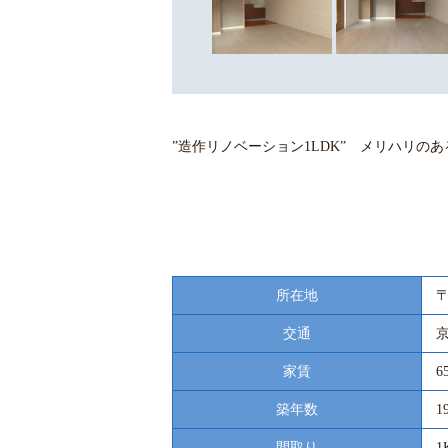
”造作リノベーション1LDK” メリハリのあ
所在地
〒
交通
家賃
6
築年数
1
間取り
1