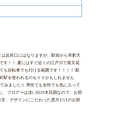
ンとは反対口にはなりますが、駅前から帝釈天
です！！ 夏にはすぐ近くの江戸川で柴又花
ても自転車でも行ける範囲です！！！！ 駅
金町駅を使われるのもイイかもしれません
してみました☆ 男性でも女性でも気に入って
た。 フロアーは淡い白の木目調なので、お部
 是非、デザインにこだわった貴方だけのお部