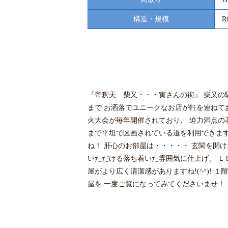
構造・規模
R
『帝釈天 柴又・・・寅さんの街』 柴又の
まで お洒落でユニークなお店が軒を連ねて
火大会が毎年開催されており、 迫力満点の
まで平坦で区画されている道を利用できます
ね！ 肝心のお部屋は・・・・・ 玄関を開
いただける落ち着いた雰囲気に仕上げ、 Ｌ
屋がより広く清潔感がありますね!(^^)!
屋を 一度ご覧になってみてくださいませ！！