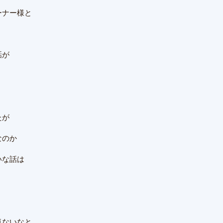
ーナー様と
話が
たが
なのか
いな話は
気ないなと