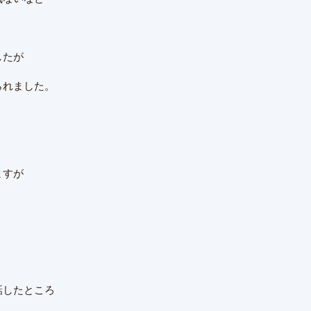
したが
られました。
ますが
話したところ