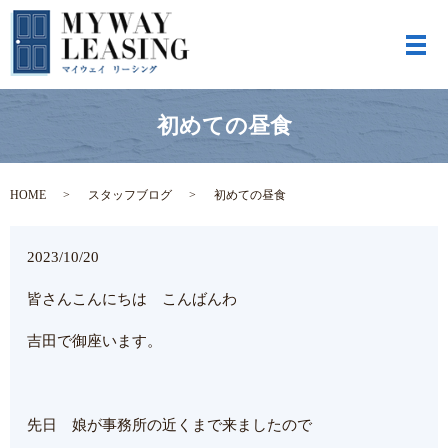
メ
初めての昼食
HOME
スタッフブログ
初めての昼食
2023/10/20
皆さんこんにちは こんばんわ
吉田で御座います。
先日 娘が事務所の近くまで来ましたので