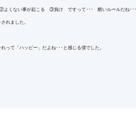
②よくない事が起こる ③負け ですって･･･ 酷いルールだね･･
チされました。
れって「ハッピー」だよね･･･と感じる僕でした。