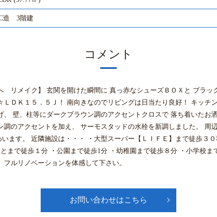
C造 3階建
コメント
リメイク】 玄関を開けた瞬間に 真っ赤なシューズＢＯＸと ブラック調の
々ＬＤＫ１５．５Ｊ！ 南向きなのでリビングは日当たり良好！ キッチ
げ、 壁、柱等にダークブラウン調のアクセントクロスで 落ち着いたお
ン調のアクセントを加え、 サーモスタッドの水栓を新調しました。 周辺
います。 近隣施設は・・・ ・大型スーパー【ＬＩＦＥ】まで徒歩３０
スとまで徒歩１分 ・公園まで徒歩1分 ・幼稚園まで徒歩８分 ・小学校ま
非一度、フルリノベーションを体感して下さい。
お問い合わせはこちら