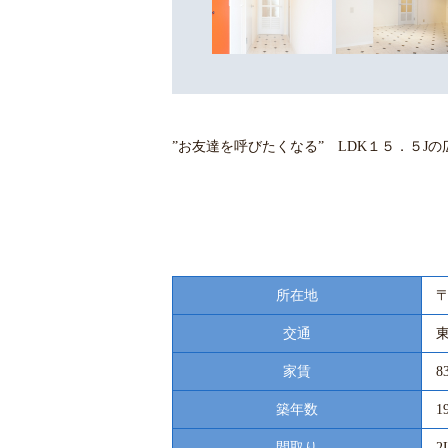
”お友達を呼びたくなる” LDK１５．５Jの
所在地
〒
交通
家賃
8
築年数
1
間取り
2