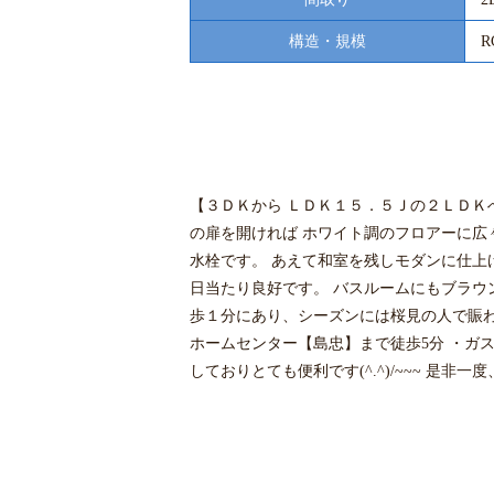
構造・規模
R
【３ＤＫから ＬＤＫ１５．５Ｊの２ＬＤＫへ 
の扉を開ければ ホワイト調のフロアーに広
水栓です。 あえて和室を残しモダンに仕上
日当たり良好です。 バスルームにもブラウ
歩１分にあり、シーズンには桜見の人で賑わ
ホームセンター【島忠】まで徒歩5分 ・ガ
しておりとても便利です(^.^)/~~~ 是