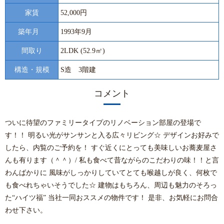
家賃
52,000円
築年月
1993年9月
間取り
2LDK (52.9㎡)
構造・規模
S造 3階建
コメント
ついに待望のファミリータイプのリノベーション部屋の登場で
す！！ 明るい光がサンサンと入る広々リビング☆ デザインお好みで
したら、内覧のご予約を！ すぐ近くにとっても美味しいお蕎麦屋さ
んも有ります（＾＾）/ 私も食べて昔ながらのこだわりの味！！と言
わんばかりに 風味がしっかりしていてとても喉越しが良く、何枚で
も食べれちゃいそうでした☆ 建物はもちろん、周辺も魅力のそろっ
た“ハイツ福” 当社一同おススメの物件です！ 是非、お気軽にお問合
わせ下さい。